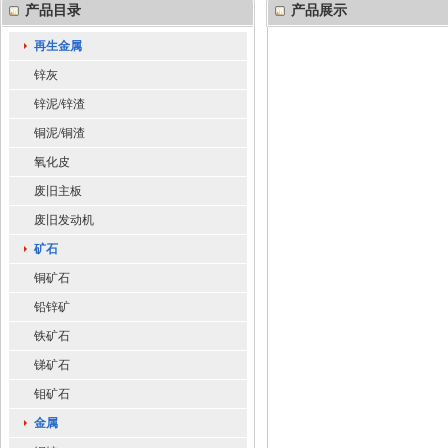
产品目录
产品展示
再生金属
锌灰
锌泥/锌渣
铜泥/铜渣
氧化皮
废旧主板
废旧发动机
矿石
铜矿石
铅锌矿
铁矿石
锑矿石
钼矿石
金属