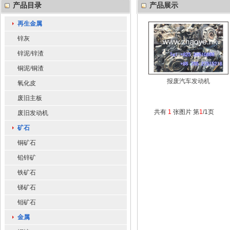
产品目录
产品展示
再生金属
锌灰
锌泥/锌渣
铜泥/铜渣
报废汽车发动机
氧化皮
废旧主板
共有
1
张图片 第
1
/1页
废旧发动机
矿石
铜矿石
铅锌矿
铁矿石
锑矿石
钼矿石
金属