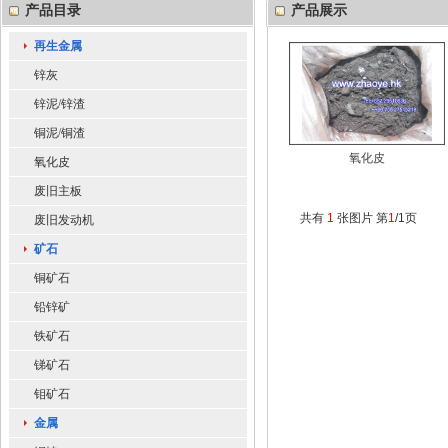
产品目录
产品展示
再生金属
锌灰
锌泥/锌渣
铜泥/铜渣
氧化皮
氧化皮
废旧主板
共有
1
张图片 第
1
/1页
废旧发动机
矿石
铜矿石
铅锌矿
铁矿石
锑矿石
钼矿石
金属