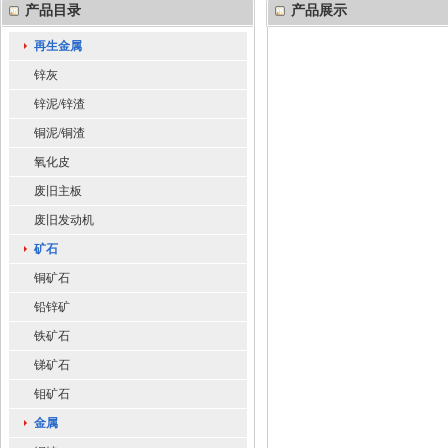
产品目录
产品展示
再生金属
锌灰
锌泥/锌渣
铜泥/铜渣
氧化皮
废旧主板
废旧发动机
矿石
铜矿石
铅锌矿
铁矿石
锑矿石
钼矿石
金属