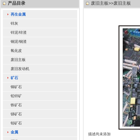
产品目录
废旧主板>>废旧主板
再生金属
锌灰
锌泥/锌渣
铜泥/铜渣
氧化皮
废旧主板
废旧发动机
矿石
铜矿石
铅锌矿
铁矿石
锑矿石
钼矿石
金属
描述尚未添加