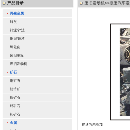
产品目录
废旧发动机>>报废汽车
再生金属
锌灰
锌泥/锌渣
铜泥/铜渣
氧化皮
废旧主板
废旧发动机
矿石
铜矿石
铅锌矿
铁矿石
锑矿石
钼矿石
金属
描述尚未添加