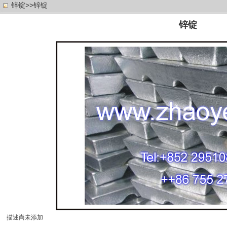
锌锭>>锌锭
锌锭
描述尚未添加