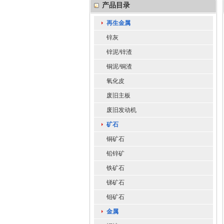
产品目录
再生金属
锌灰
锌泥/锌渣
铜泥/铜渣
氧化皮
废旧主板
废旧发动机
矿石
铜矿石
铅锌矿
铁矿石
锑矿石
钼矿石
金属